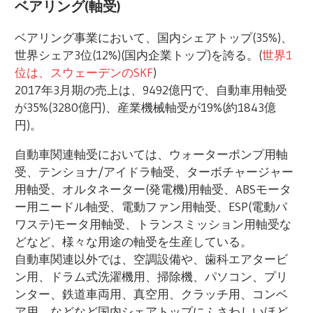
ベアリング(軸受)
ベアリング事業において、国内シェアトップ(35%)、
世界シェア3位(12%)(国内企業トップ)を誇る。(
世界1
位は、スウェーデンのSKF
)
2017年3月期の売上は、9492億円で、自動車用軸受
が35%(3280億円)、産業機械軸受が19%(約1843億
円)。
自動車関連軸受においては、ウォーターポンプ用軸
受、テンショナ/アイドラ軸受、ターボチャージャー
用軸受、オルタネーター(発電機)用軸受、ABSモータ
ー用ニードル軸受、電動ファン用軸受、ESP(電動パ
ワステ)モータ用軸受、トランスミッション用軸受な
どなど、様々な用途の軸受を生産している。
自動車関連以外では、空調設備や、歯科エアタービ
ン用、ドラム式洗濯機用、掃除機、パソコン、プリ
ンター、鉄道車両用、真空用、クラッチ用、コンベ
ア用、などなど国内シェアトップにふさわしいほど