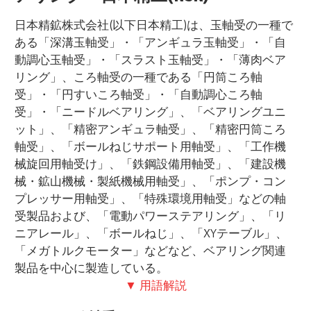
日本精鉱株式会社(以下日本精工)は、玉軸受の一種で
ある「深溝玉軸受」・「アンギュラ玉軸受」・「自
動調心玉軸受」・「スラスト玉軸受」・「薄肉ベア
リング」、ころ軸受の一種である「円筒ころ軸
受」・「円すいころ軸受」・「自動調心ころ軸
受」・「ニードルベアリング」、「ベアリングユニ
ット」、「精密アンギュラ軸受」、「精密円筒ころ
軸受」、「ボールねじサポート用軸受」、「工作機
械旋回用軸受け」、「鉄鋼設備用軸受」、「建設機
械・鉱山機械・製紙機械用軸受」、「ポンプ・コン
プレッサー用軸受」、「特殊環境用軸受」などの軸
受製品および、「電動パワーステアリング」、「リ
ニアレール」、「ボールねじ」、「XYテーブル」、
「メガトルクモーター」などなど、ベアリング関連
製品を中心に製造している。
▼ 用語解説