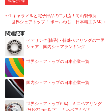
製品と企業
前
投
生キャラメルと電子部品の二刀流！向山製作所
の
次
世界シェアトップ！ ボールねじ 日本精工(NSK)
稿
記
の
関連記事
事:
記
ナ
事:
ベアリング(軸受)・特殊ベアリングの世界
ビ
シェア・国内シェアランキング
ゲ
世界シェアトップの日本企業一覧
ー
シ
ョ
国内シェアトップの日本企業一覧
ン
世界シェアトップ(!!%) ミニベアリング
(外径22mm以下) ミネベアミツミ