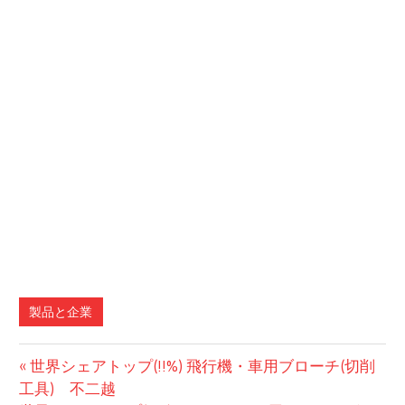
製品と企業
前
投
世界シェアトップ(!!%) 飛行機・車用ブローチ(切削
の
工具) 不二越
稿