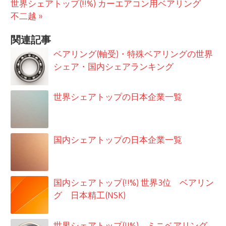
次
記
世界シェアトップ(!!%) カーエアコン用ベアリング
の
事:
不二越
ナ
記
ビ
関連記事
事:
ベアリング(軸受)・特殊ベアリングの世界
ゲ
シェア・国内シェアランキング
ー
シ
世界シェアトップの日本企業一覧
ョ
ン
国内シェアトップの日本企業一覧
国内シェアトップ(!!%) 世界3位 ベアリン
グ 日本精工(NSK)
世界シェアトップ(!!%) ミニベアリング