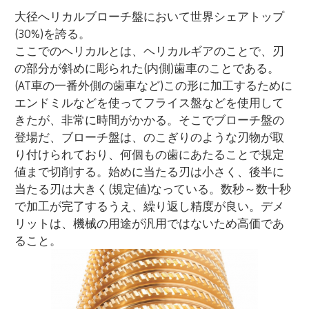
大径へリカルブローチ盤において世界シェアトップ
(30%)を誇る。
ここでのヘリカルとは、ヘリカルギアのことで、刃
の部分が斜めに彫られた(内側)歯車のことである。
(AT車の一番外側の歯車など)この形に加工するために
エンドミルなどを使ってフライス盤などを使用して
きたが、非常に時間がかかる。そこでブローチ盤の
登場だ、ブローチ盤は、のこぎりのような刃物が取
り付けられており、何個もの歯にあたることで規定
値まで切削する。始めに当たる刃は小さく、後半に
当たる刃は大きく(規定値)なっている。数秒～数十秒
で加工が完了するうえ、繰り返し精度が良い。デメ
リットは、機械の用途が汎用ではないため高価であ
ること。