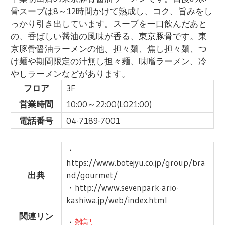
骨スープは8～12時間かけて熟成し、コク、旨みをし
っかり引き出しています。スープを一口飲んだあと
の、香ばしい醤油の風味が香る、東京豚骨です。東
京豚骨醤油ラーメンの他、担々麺、焦し担々麺、つ
け麺や期間限定の汁無し担々麺、味噌ラーメン、冷
やしラーメンなどがあります。
フロア
3F
営業時間
10:00～22:00(LO21:00)
電話番号
04-7189-7001
・
https://www.botejyu.co.jp/group/bra
出典
nd/gourmet/
・http://www.sevenpark-ario-
kashiwa.jp/web/index.html
関連リン
・
雑記