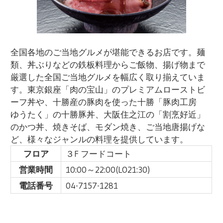
全国各地のご当地グルメが堪能できるお店です。麺
類、丼ぶりなどの鉄板料理からご飯物、揚げ物まで
厳選した全国ご当地グルメを幅広く取り揃えていま
す。東京銀座「肉の宝山」のプレミアムローストビ
ーフ丼や、十勝産の豚肉を使った十勝「豚肉工房
ゆうたく」の十勝豚丼、大阪住之江の「割烹好近」
のかつ丼、焼きそば、モダン焼き、ご当地唐揚げな
ど、様々なジャンルの料理を提供しています。
フロア
３F フードコート
営業時間
10:00～22:00(LO21:30)
電話番号
04-7157-1281