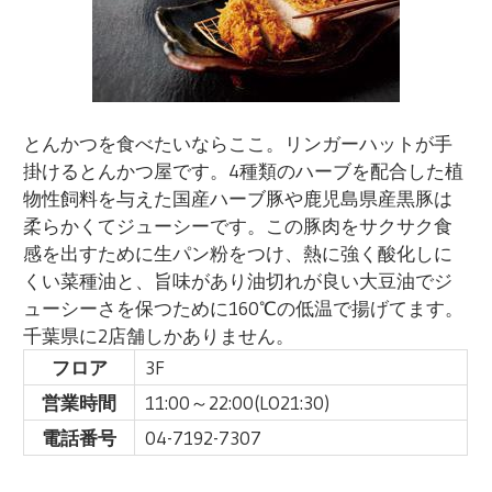
とんかつを食べたいならここ。リンガーハットが手
掛けるとんかつ屋です。4種類のハーブを配合した植
物性飼料を与えた国産ハーブ豚や鹿児島県産黒豚は
柔らかくてジューシーです。この豚肉をサクサク食
感を出すために生パン粉をつけ、熱に強く酸化しに
くい菜種油と、旨味があり油切れが良い大豆油でジ
ューシーさを保つために160℃の低温で揚げてます。
千葉県に2店舗しかありません。
フロア
3F
営業時間
11:00～22:00(LO21:30)
電話番号
04-7192-7307