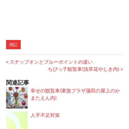
雑記
前
投
スナップオンとブルーポイントの違い
の
次
ちびっ子観覧車(浅草花やしき内)
稿
記
の
関連記事
事:
記
ナ
事:
幸せの観覧車(東急プラザ蒲田の屋上のか
ビ
またえん内)
ゲ
人手不足対策
ー
シ