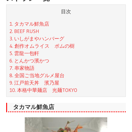
目次
1. タカマル鮮魚店
2. BEEF RUSH
3. いしがまやハンバーグ
4. 創作オムライス ポムの樹
5. 雲龍一包軒
6. とんかつ濱かつ
7. 串家物語
8. 全国ご当地グルメ屋台
9. 江戸前天丼 濱乃屋
10. 本格中華麺店 光麺TOKYO
タカマル鮮魚店